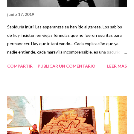
junio 17, 2019
Sabiduría inútil Las esperanzas se han ido al garete. Los sabios
de hoy insisten en viejas fórmulas que no fueron escritas para
permanecer. Hay que ir tanteando… Cada explicación que ya
nadie entiende, cada maravilla incomprensible, es una oscuridad
que crece. Cuando los problemas llegan; cuando la vida se
COMPARTIR
PUBLICAR UN COMENTARIO
LEER MÁS
envenena: hay que luchar Los valientes tienen la suerte, Los
cobardes largas las vidas, ¿Pero son estas medidas las que
tienen que contar?