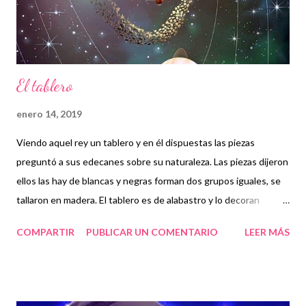
El tablero
enero 14, 2019
Viendo aquel rey un tablero y en él dispuestas las piezas
preguntó a sus edecanes sobre su naturaleza. Las piezas dijeron
ellos las hay de blancas y negras forman dos grupos iguales, se
tallaron en madera. El tablero es de alabastro y lo decoran
cenefas. El rey quedó satisfecho hasta que dijo un poeta "Es un
COMPARTIR
PUBLICAR UN COMENTARIO
LEER MÁS
campo de batalla, combaten en él las piezas y en sus idas y
venidas mueren reyes, mueren reinas. Hay una vida invisible
dónde sólo veis madera."