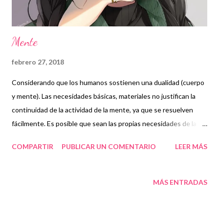
Mente
febrero 27, 2018
Considerando que los humanos sostienen una dualidad (cuerpo
y mente). Las necesidades básicas, materiales no justifican la
continuidad de la actividad de la mente, ya que se resuelven
fácilmente. Es posible que sean las propias necesidades de la
mente las que motivan su actividad. Si tomamos como hipótesis
COMPARTIR
PUBLICAR UN COMENTARIO
LEER MÁS
que la mente se alimenta y desarrolla por la resolución de
problemas en el marco de situaciones figuradas y definimos la
figuración mental como un juego de rol, en el cual las
MÁS ENTRADAS
recompensas afectan al individuo y al grupo, tanto en su realidad
material como en la mental. Estos juegos tendrían por objeto