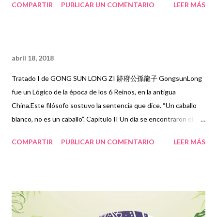
COMPARTIR
PUBLICAR UN COMENTARIO
LEER MÁS
ser el concepte de Civilització, lligat al progrés, a la ciència, a la
democràcia i a la llibertat, qui va conformar la nova ciutat eterna,
delimitada per un relat històric. La Història es converteix així en
la nostra realitat, els seus relats són els edificis i els carrers i les
abril 18, 2018
places, el paisatge on vivim i sobre tot allò que entenem i que
marca els límits del que pensem. De nou, la ciutat eterna cau i
Tratado I de GONG SUN LONG ZI 跡府公孫龍子 GongsunLong
decau. La Historia d’Occident s’esgota, el seu motor, la dualitat,
fue un Lógico de la época de los 6 Reinos, en la antigua
s’ha detingut per la necessitat d’emmurallar-se. Dins les seves
China.Este filósofo sostuvo la sentencia que dice. “Un caballo
muralles les persones i el pensament viuen una vida ociosa, creix
blanco, no es un caballo”. Capítulo II Un día se encontraron el
la desigualtat, decreix la natalitat, augmenten les malalties de
filósofo GongsunLong, y Kong Chuan, en casa del Príncipe Ping
COMPARTIR
PUBLICAR UN COMENTARIO
LEER MÁS
l’ànima i l’espera...
Yuan, deL ESTADO DE Chao. Chuan dijo: “Siempre he oído
hablar de la elevada virtud del Maestro, y durante largo tiempo
he intentado ser su Discípulo. Sin embargo, me sucede que no
puedo aceptar que su Señoría considere, que “un caballo blanco
no es un caballo”. Le ruego que aparte esa doctrina, y entonces,
yo, Chuan, le rogaré ser su Discípulo.” El filósofo GongsunLong,