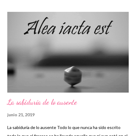
interrelación establecida de los taoístas mantienen una visión
dualista que señala un continuo objetivo-subjetivo que
compone, junto con el continuo espacio tiempo explicado por
los físicos europeos del siglo XX, la realidad. Por otro lado, las
visiones de Confucio y Maquiavelo; aunque son muy distantes
en cuanto a la ética, creo que coinciden en la búsqueda del
equilibrio y en la importancia de la oportunidad. El primero confía
en el órden del cielo, el segundo prefiere el cálculo aunque se
resigna ante el poder de la diosa Fortun...
La sabiduría de lo ausente
junio 21, 2019
La sabiduría de lo ausente Todo lo que nunca ha sido escrito
todo lo que el fracaso se ha llevado aquello que ni aun está en el