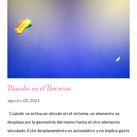
geometría del continuo Ob-sub se altera por las formas, tanto
más cuanto mayor sea la emoción que contienen y por la suerte,
además la suerte no puede sobrepasar los límites de lo posible.
De lo cual se deduce que hay una suerte máxima en el sistema
que es un absoluto del mismo. La magnitud de la suerte es el
suceso/probabilidad o verdad/opinión, al no contar aquí la causa
efecto, como se ha comentado también consecuenci...
Vinculos en el Universo
agosto 03, 2021
Cuando se activa un vínculo en el sistema, un elemento se
desplaza por la geometría del mismo hasta el otro elemento
vinculado. Este desplazamiento es automático y no implica gasto