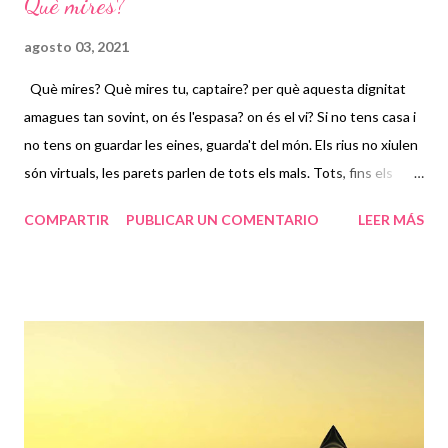
Què mires?
agosto 03, 2021
Què mires? Què mires tu, captaire? per què aquesta dignitat
amagues tan sovint, on és l'espasa? on és el vi? Si no tens casa i
no tens on guardar les eines, guarda't del món. Els rius no xiulen
són virtuals, les parets parlen de tots els mals. Tots, fins els
grossos, en caben dins, el món a trossos, les il·lusions, cal sortir
COMPARTIR
PUBLICAR UN COMENTARIO
LEER MÁS
fora per saber que tot és nou. Tu ho veus igual però ha canviat
tot, les fórmules velles fa temps que s'han mort. Cada una
d'elles té un ordinador que compte i descompte quan troba un
error. El món s'aniquila per sa pròpia por. Tot i que no comptis, no
tindràs cap sort. Tot i que no ho vegis, el vell món és tort. Fica't
dins de casa a sota els llençols no esperis cap gràcia ni ensordir
el soroll. La casa està buida, no n'hi han llençols. Que el gos fosc
que et mira ja ho sabia prou. Tu ho veus igual però ha canviat tot,