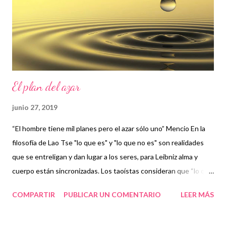
dels nombres d'antuvi ja no queda un fort. Les esperances se
n'han anat a enlloc, allí anirem tots. ...
El plan del azar
junio 27, 2019
“El hombre tiene mil planes pero el azar sólo uno” Mencio En la
filosofía de Lao Tse "lo que es" y "lo que no es" son realidades
que se entreligan y dan lugar a los seres, para Leibniz alma y
cuerpo están sincronizadas. Los taoístas consideran que “lo que
no es” puede ser más significativo para un ser que “lo que es”,
COMPARTIR
PUBLICAR UN COMENTARIO
LEER MÁS
como en el caso de una simple olla, donde el vacio es básico, aun
“no siendo”. La sincronía preestablecida de Leibniz y la