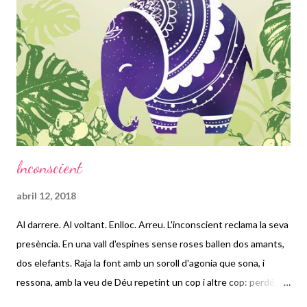
dijo: “¡Lo que Su Señoria dice, es una equivocación!
Precisamente, por lo que el maestro GongsunLong es famoso,
es por su doctrina de que “un caballo blanco no es un caballo”. Si
ahora, yo, GongsunLong , abandonase mi doctrina, entonces, no
tendría nada que enseñarle. Además, si se desea considerar a un
hombre como Maestro, es por...
lnconscient
abril 12, 2018
Al darrere. Al voltant. Enlloc. Arreu. L'inconscient reclama la seva
presència. En una vall d'espines sense roses ballen dos amants,
dos elefants. Raja la font amb un soroll d'agonia que sona, i
ressona, amb la veu de Déu repetint un cop i altre cop: perdó,
perdó, perdó. Fa tant temps que ho diu que ja ningú ni el creu ni