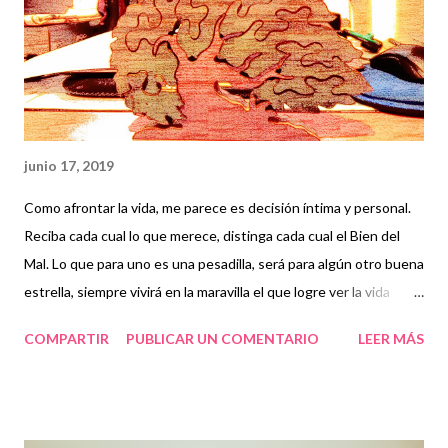
junio 17, 2019
Como afrontar la vida, me parece es decisión íntima y personal.
Reciba cada cual lo que merece, distinga cada cual el Bien del
Mal. Lo que para uno es una pesadilla, será para algún otro buena
estrella, siempre vivirá en la maravilla el que logre ver la vida
bella. Voluntad es la fuerza más preciosa y la imaginación su
COMPARTIR
PUBLICAR UN COMENTARIO
LEER MÁS
compañera. Florece la ya marchitada rosa, si se la sabe ver de
otra manera. Pero terca es la verdad, ciertamente, y no todo
depende de la mente.