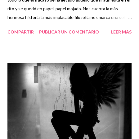
rito y se quedó en papel, papel mojado. Nos cuenta la más
hermosa historia la más implacable filosofía nos marca una señal
en la memoria que se activa si la vía no es la vía. Evoluciona, es
COMPARTIR
PUBLICAR UN COMENTARIO
LEER MÁS
cierto, la vida pero sin el testimonio del extinto nunca hubiera
hallado la salida. Nadie gana ni pierde, es bien distinto. La vida se
transforma solamente por la sabiduría de lo ausente.