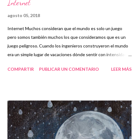
Internet
agosto 05, 2018
Internet Muchos consideran que el mundo es solo un juego
pero somos también muchos los que consideramos que es un
juego peligroso. Cuando los ingenieros construyeron el mundo
era un simple lugar de vacaciones dónde sentir con intensidad.
Sin embargo, pronto los avatares empezaron a ser más
COMPARTIR
PUBLICAR UN COMENTARIO
LEER MÁS
importante que las propias personas; sus sentimientos eran
invasivos, adictivos. Lo peor fue cuando aquéllos que
regresaban lo hacían en condiciones terribles sin comprender ya
quiénes eran y de dónde habían venido. Entonces, como
solución parcial, los ingenieros introdujeron en el mundo
Internet, en un intento, quizás vano, de que nuestros avatares
tuvieran un atisbo de la realidad que hiciera más llevadero su
regreso.