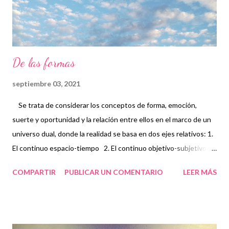
De las formas
septiembre 03, 2021
Se trata de considerar los conceptos de forma, emoción,
suerte y oportunidad y la relación entre ellos en el marco de un
universo dual, donde la realidad se basa en dos ejes relativos: 1.
El continuo espacio-tiempo 2. El continuo objetivo-subjetivo En
el espacio-tiempo se reconocen los conceptos de cambio, masa,
COMPARTIR
PUBLICAR UN COMENTARIO
LEER MÁS
energía y velocidad. Yo entiendo que de manera análoga en
objeto-sujeto se deben postular los de oportunidad, forma,
emoción y suerte. La causa efecto temporal correspondería a la
coincidencia-consecuencia, al ser el tiempo subjetivo. La