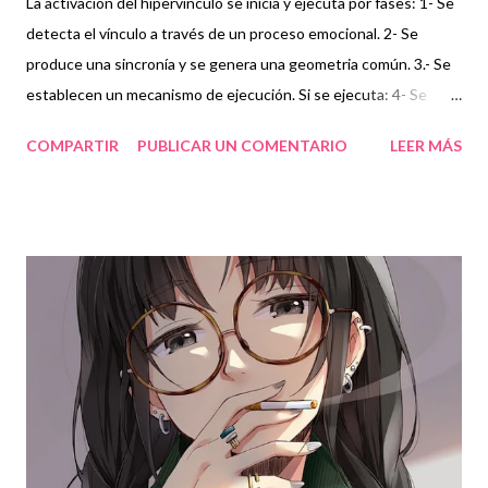
La activación del hipervínculo se inicia y ejecuta por fases: 1- Se
detecta el vínculo a través de un proceso emocional. 2- Se
produce una sincronía y se genera una geometria común. 3.- Se
establecen un mecanismo de ejecución. Si se ejecuta: 4- Se
transforma la percepción de la realidad 5- Se altera la geometría
COMPARTIR
PUBLICAR UN COMENTARIO
LEER MÁS
espacio-temporal 6- Aparece una nueva realidad objetiva. Sobre
el hipervínculo: En las características del vínculo se puede
interpretar el carácter del movimiento. Así, el elemento vínculo
tiene un significado, es la puerta y la señal del destino. El
hipervínculo permite atajar, por tanto lleva a un resultado
posible, aunque a menudo costoso de recorrer por la vía
habitual.