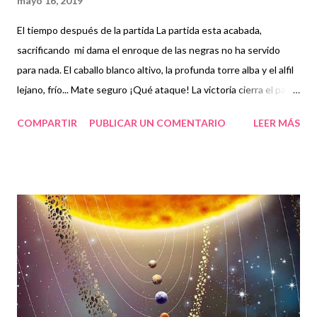
mayo 16, 2019
El tiempo después de la partida La partida esta acabada,
sacrificando mi dama el enroque de las negras no ha servido
para nada. El caballo blanco altivo, la profunda torre alba y el alfil
lejano, frío... Mate seguro ¡Qué ataque! La victoria cierra el paso
a las negras realidades pero no impide el ocaso de las viejas
COMPARTIR
PUBLICAR UN COMENTARIO
LEER MÁS
potestades. Los tiempos que llegan... Los tiempos que acaban...