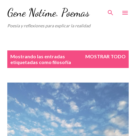
Ir al contenido principal
Gene Notime. Poemas
Poesía y reflexiones para explicar la realidad
E
Mostrando las entradas
MOSTRAR TODO
n
etiquetadas como
filosofía
t
r
a
d
a
s