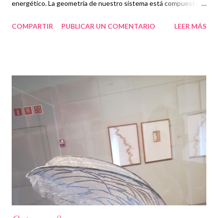
energético. La geometría de nuestro sistema está compuesta
por el espacio-tiempo y los vínculos se establecen por el
COMPARTIR
PUBLICAR UN COMENTARIO
LEER MÁS
significado-símbolo. Esto implica que los símbolos diseminados
en el espacio tiempo dan lugar a un texto, y las vinculaciones lo
convierten en un hipertexto. Al activarse el vínculo es el sistema
el que establece una posibilidad excepcional de recorrer la
geometría. El establecimiento de un vínculo es una función del
propio sistema, la activación se produce, como tantos otros
mecanismos más conocidos y frecuentes por el devenir que
marca la necesidad y por la casualidad. Lo especial de un vínculo
es que al activarse genera la activación de códigos que se
desarrollan en el plano mental, dentro de otra geometría paralela
compuesta por el continuo objetivo subjetivo. En ésta el reco...