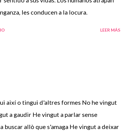
r sentido a sus vidas. Los humanos atrapan
nganza, les conducen a la locura.
IO
LEER MÁS
ui així o tingui d'altres formes No he vingut
gut a gaudir He vingut a parlar sense
 a buscar allò que s'amaga He vingut a deixar