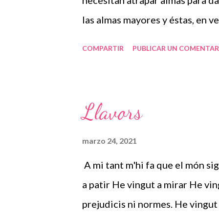
necesitan atrapar almas para da
s
las almas mayores y éstas, en ve
COMPARTIR
PUBLICAR UN COMENTAR
Llavors
marzo 24, 2021
A mi tant m'hi fa que el món sig
a patir He vingut a mirar He vin
prejudicis ni normes. He vingut