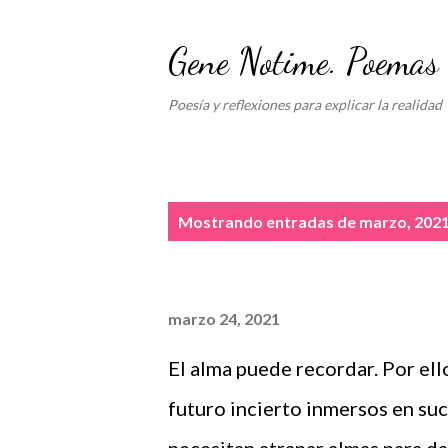
Gene Notime. Poemas
Poesía y reflexiones para explicar la realidad
E
Mostrando entradas de marzo, 202
n
t
marzo 24, 2021
r
a
El alma puede recordar. Por ell
d
futuro incierto inmersos en s
a