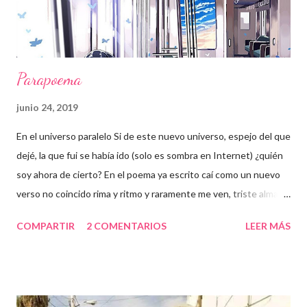
Parapoema
junio 24, 2019
En el universo paralelo Si de este nuevo universo, espejo del que
dejé, la que fui se había ido (solo es sombra en Internet) ¿quién
soy ahora de cierto? En el poema ya escrito caí como un nuevo
verso no coincido rima y ritmo y raramente me ven, triste alma. El
tiempo pasó y mis hijos me han de corresponder y allí donde
COMPARTIR
2 COMENTARIOS
LEER MÁS
estuve muerta algo nuevo ha de nacer: La calma.