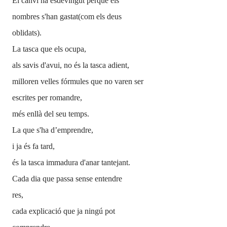
El canvi ha esdevingut
perquè els
nombres s'han gastat
(com els deus
oblidats).
La tasca que els ocupa,
als savis d'avui, no és la tasca adient,
milloren velles fórmules que no varen ser
escrites per romandre,
més enllà del seu temps.
La que s'ha d’emprendre,
i ja és fa tard,
és la tasca immadura d'anar tantejant.
Cada dia que passa sense entendre
res,
cada explicació que ja ningú pot